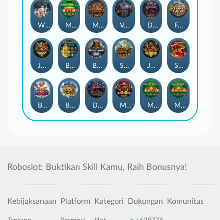
Wild & Gods
MultiHot5
Mad Slot
Vampires
Dracula's Fortune
Farm's Fortune
Jungle Sisters Deluxe
Burning Ice
Book of Futuria
Safari Simba
Jungle Sisters
Samurai
Book Of Bonanza
Boka Jamba 10
Dracula's Fortune Halloween Edition
Mariachi Coins
Multi Hot 5 Wild
Multi Hot Wild Ways
Roboslot: Buktikan Skill Kamu, Raih Bonusnya!
Kebijaksanaan
Platform
Kategori
Dukungan
Komunitas