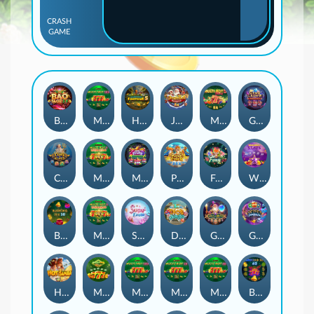
CRASH
GAME
Bao Slot 5X
Multi Hot 100
Habesha Fortune 5
Jingle Bell Bonanza
Multi Hot 5 Deluxe
Gems Crown Charging Wilds
Coins Of Atlantis
Multi Hot 5 Super Wilds
Multi Fruits Charging Wilds
Power Of Tiger
Foxy Hot 20
WildMultiStar
Burning Ice 10
Multi Hot 5 Burn Wilds
Sugar Fiesta
Dice Jungle
Gates Of Merlyn
Genie's Bonanza
HotSamba
Multi Hot Ways
Multi Hot 10
Multi Hot 20
Multi Hot 40
Burning Ice 40