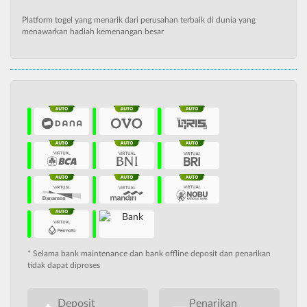
Platform togel yang menarik dari perusahan terbaik di dunia yang
menawarkan hadiah kemenangan besar
* Selama bank maintenance dan bank offline deposit dan penarikan
tidak dapat diproses
Deposit
Penarikan