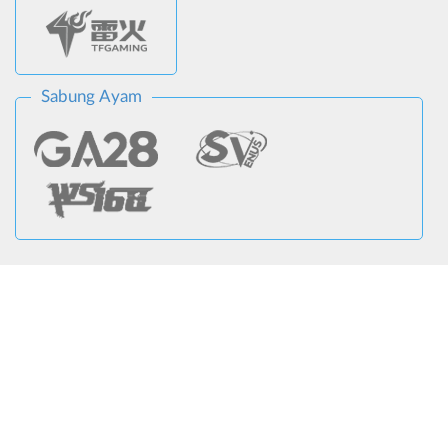
Sabung Ayam