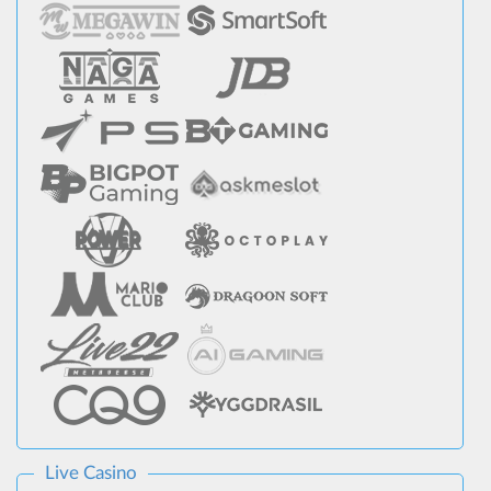
Live Casino