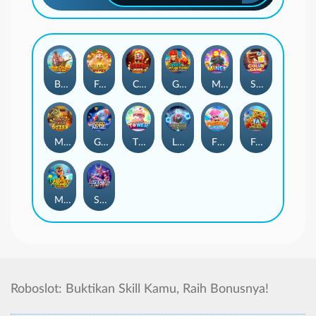
BAO CHUAN FISHING
FA CHAI DOZER
CIRCUS DOZER
Gods Fortune Fishing
MINES
SUPER COLOR GAME
MONEY TREE DOZER
Go Go Rise
TOWER
LIGHTNING BOMB
FIERCE FISHING
FA CHAI FISHING
MONKEY KING FISHING
STAR HUNTER
Roboslot: Buktikan Skill Kamu, Raih Bonusnya!