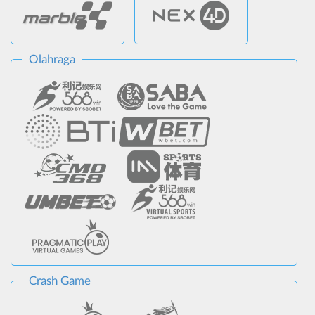
Olahraga
Crash Game