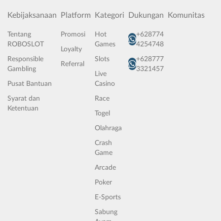
Kebijaksanaan
Platform
Kategori
Dukungan
Komunitas
Tentang
Promosi
Hot
+628774
ROBOSLOT
Games
4254748
Loyalty
Responsible
Slots
+628777
Referral
Gambling
3321457
Live
Pusat Bantuan
Casino
Syarat dan
Race
Ketentuan
Togel
Olahraga
Crash
Game
Arcade
Poker
E-Sports
Sabung