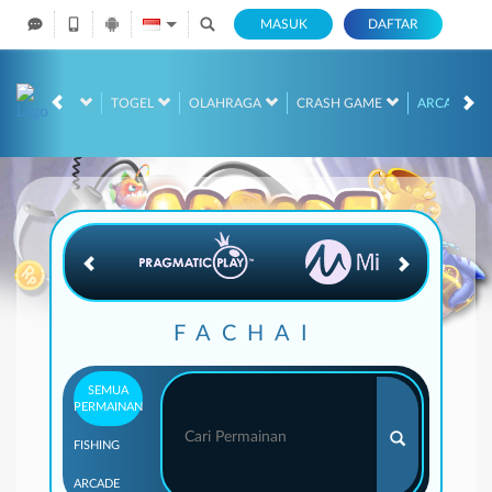
MASUK
DAFTAR
NO
RACE
TOGEL
OLAHRAGA
CRASH GAME
ARCADE
FACHAI
SEMUA
PERMAINAN
FISHING
ARCADE