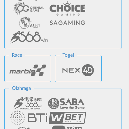
Race
Togel
Olahraga