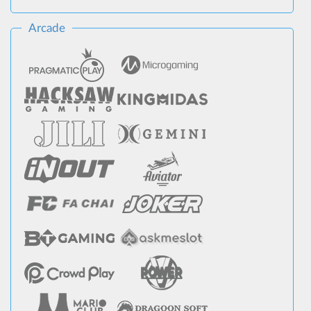
Arcade