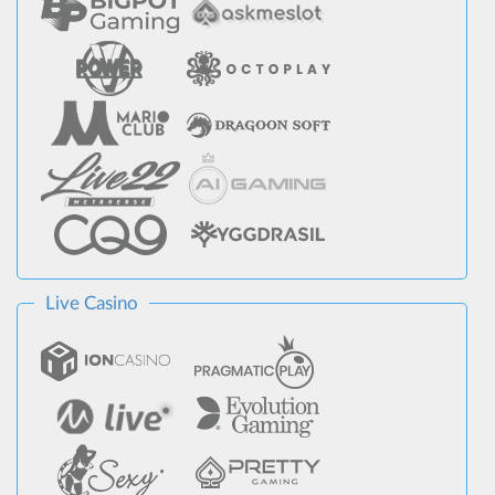
Live Casino