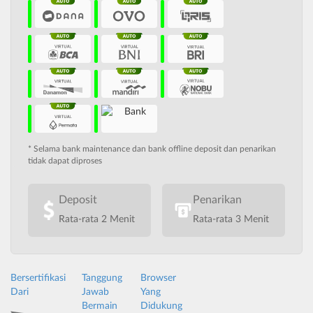
* Selama bank maintenance dan bank offline deposit dan penarikan
tidak dapat diproses
Deposit
Penarikan
Rata-rata 2 Menit
Rata-rata 3 Menit
Bersertifikasi
Tanggung
Browser
Dari
Jawab
Yang
Bermain
Didukung