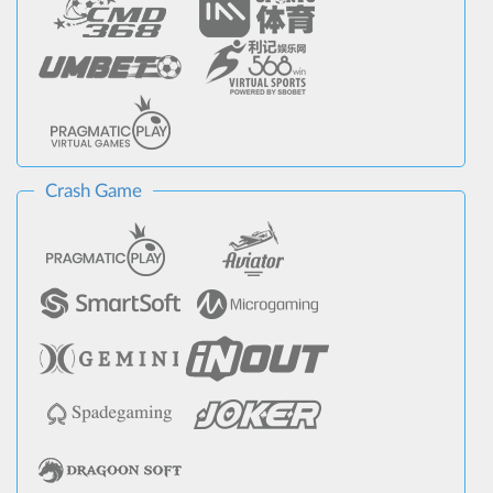
Crash Game