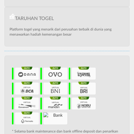
TARUHAN TOGEL
Platform togel yang menarik dari perusahan terbaik di dunia yang
menawarkan hadiah kemenangan besar
* Selama bank maintenance dan bank offline deposit dan penarikan