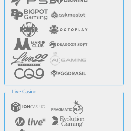
Live Casino