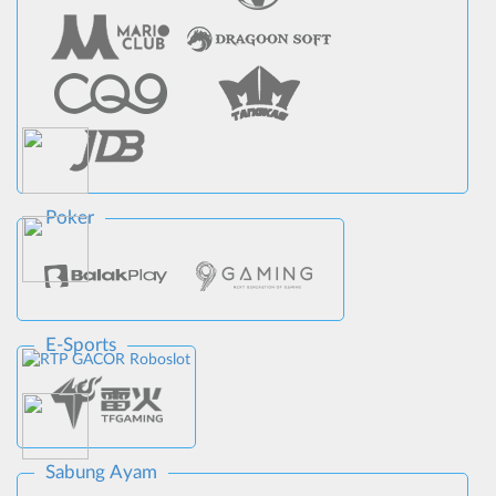
Poker
E-Sports
Sabung Ayam