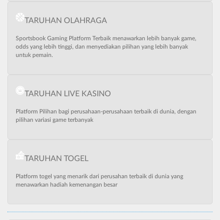
TARUHAN OLAHRAGA
Sportsbook Gaming Platform Terbaik menawarkan lebih banyak game,
odds yang lebih tinggi, dan menyediakan pilihan yang lebih banyak
untuk pemain.
TARUHAN LIVE KASINO
Platform Pilihan bagi perusahaan-perusahaan terbaik di dunia, dengan
pilihan variasi game terbanyak
TARUHAN TOGEL
Platform togel yang menarik dari perusahan terbaik di dunia yang
menawarkan hadiah kemenangan besar