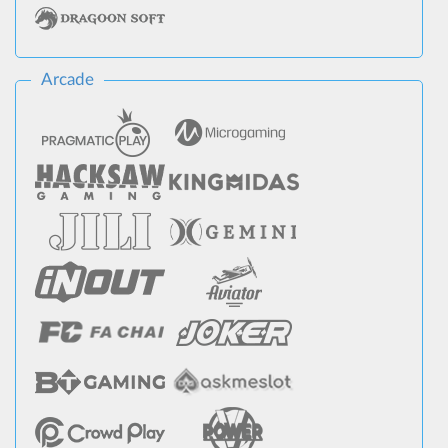
Arcade