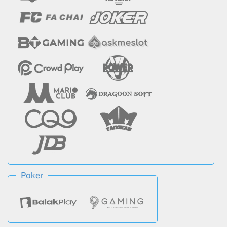
Poker