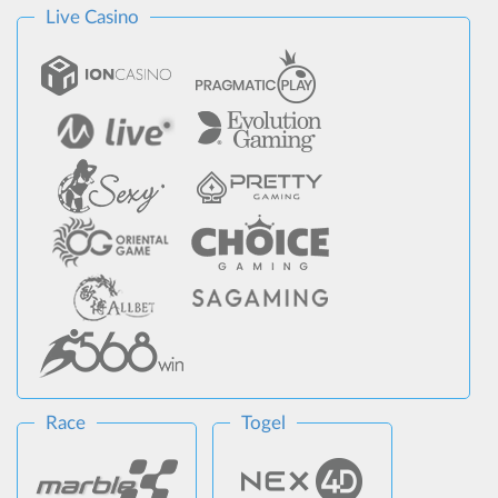
Live Casino
Race
Togel