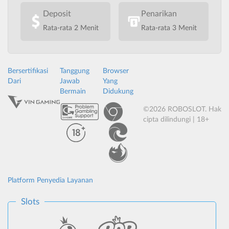
Deposit
Penarikan
Rata-rata 2 Menit
Rata-rata 3 Menit
Bersertifikasi
Tanggung
Browser
Dari
Jawab
Yang
Bermain
Didukung
©2026 ROBOSLOT. Hak
cipta dilindungi | 18+
Platform Penyedia Layanan
Slots