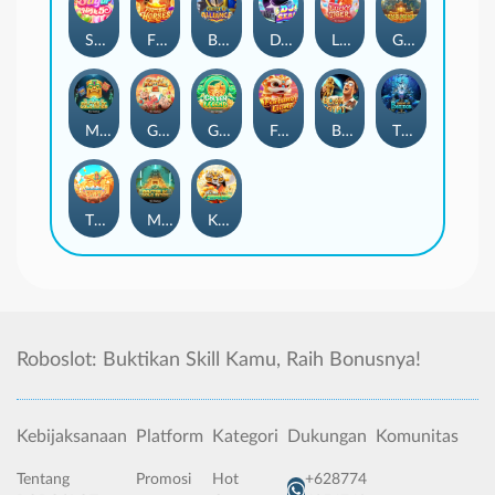
SUGAR HIGH5
FORTUNE HORSES
BATTLE OF ALLIANCE
DJ SEAL
LUCKY TIGER
GEMS MINER
MASTER OF GOLD MINER 2
GOD OF FORTUNE 2
GOLDEN LEGEND
Fortune Lion
Book of Egypt
THRONE OF POSEIDON
TREASURES OF EGYPT
MASTER OF GOLD MINER
KUNG FU LEOPARD
Roboslot: Buktikan Skill Kamu, Raih Bonusnya!
Kebijaksanaan
Platform
Kategori
Dukungan
Komunitas
Tentang
Promosi
Hot
+628774