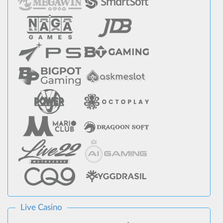
Live Casino