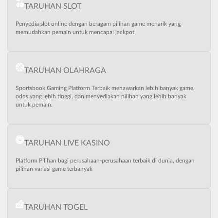
TARUHAN SLOT
Penyedia slot online dengan beragam pilihan game menarik yang
memudahkan pemain untuk mencapai jackpot
TARUHAN OLAHRAGA
Sportsbook Gaming Platform Terbaik menawarkan lebih banyak game,
odds yang lebih tinggi, dan menyediakan pilihan yang lebih banyak
untuk pemain.
TARUHAN LIVE KASINO
Platform Pilihan bagi perusahaan-perusahaan terbaik di dunia, dengan
pilihan variasi game terbanyak
TARUHAN TOGEL