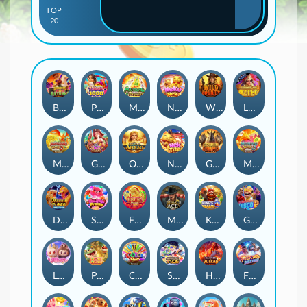
TOP
20
BANDITO RETURNS
PINATA 1000
MAHJONG 5 DRAGONS
NEKO X NEKO
WILD BOUNTY
LEGACY OF AZTEC
MAHJONG WAYS 3+
GOLDEN ISLAND
OLYMPUS APOLLO
NEKO TITAN
GOLDEN RHINO
MAHJONG WAYS 3
DRAGON TIGER SHOWDOWN
SUGAR FRENZY
FORTUNE TRIO
MEGA ACE
KING'S REALM
GOVERNMENT DISCO 2
LABUBY
PICHU PICHU
Color Bingo
SUPREME ACE
HAMMER OF VULCAN
FIERY BOXING