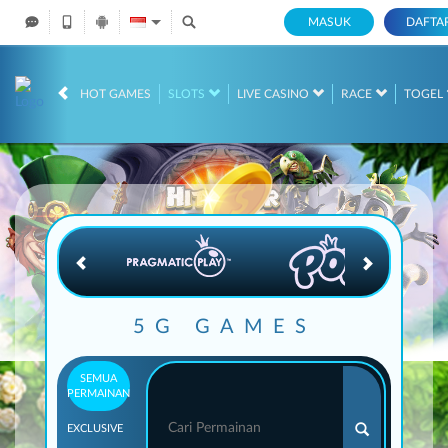
MASUK
DAFTA
IDR
12,687,628,
HOT GAMES
SLOTS
LIVE CASINO
RACE
TOGEL
5G GAMES
SEMUA
PERMAINAN
EXCLUSIVE