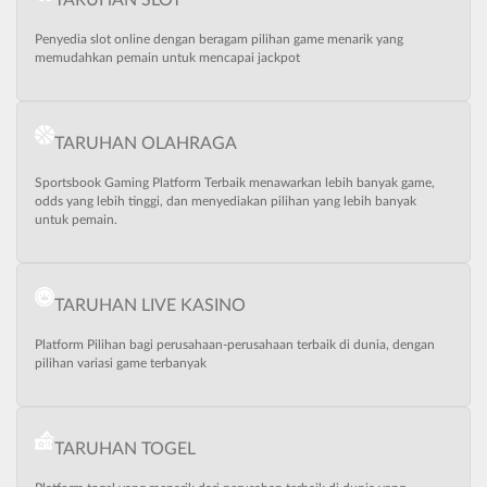
TARUHAN SLOT
Penyedia slot online dengan beragam pilihan game menarik yang
memudahkan pemain untuk mencapai jackpot
TARUHAN OLAHRAGA
Sportsbook Gaming Platform Terbaik menawarkan lebih banyak game,
odds yang lebih tinggi, dan menyediakan pilihan yang lebih banyak
untuk pemain.
TARUHAN LIVE KASINO
Platform Pilihan bagi perusahaan-perusahaan terbaik di dunia, dengan
pilihan variasi game terbanyak
TARUHAN TOGEL