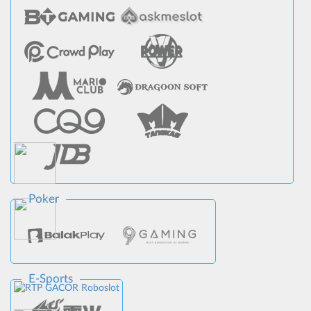
Poker
E-Sports