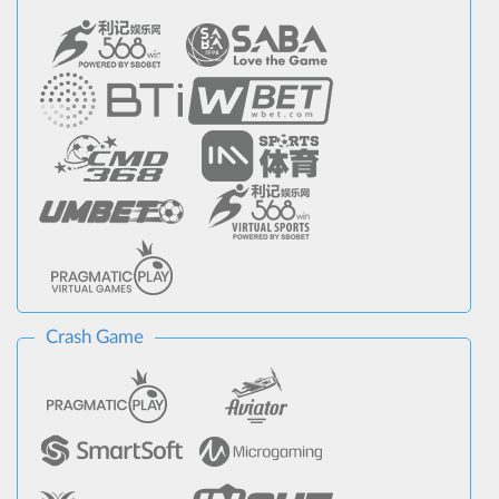
Crash Game